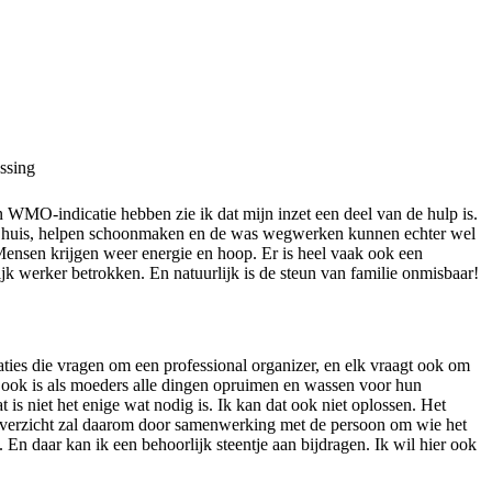
ssing
 WMO-indicatie hebben zie ik dat mijn inzet een deel van de hulp is.
 huis, helpen schoonmaken en de was wegwerken kunnen echter wel
Mensen krijgen weer energie en hoop. Er is heel vaak ook een
jk werker betrokken. En natuurlijk is de steun van familie onmisbaar!
uaties die vragen om een professional organizer, en elk vraagt ook om
t ook is als moeders alle dingen opruimen en wassen voor hun
 is niet het enige wat nodig is. Ik kan dat ook niet oplossen. Het
 overzicht zal daarom door samenwerking met de persoon om wie het
En daar kan ik een behoorlijk steentje aan bijdragen. Ik wil hier ook