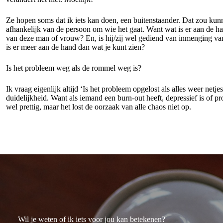
Ze hopen soms dat ik iets kan doen, een buitenstaander. Dat zou kunn
afhankelijk van de persoon om wie het gaat. Want wat is er aan de hand
van deze man of vrouw? En, is hij/zij wel gediend van inmenging van 
is er meer aan de hand dan wat je kunt zien?
Is het probleem weg als de rommel weg is?
Ik vraag eigenlijk altijd ‘Is het probleem opgelost als alles weer netje
duidelijkheid. Want als iemand een burn-out heeft, depressief is of 
wel prettig, maar het lost de oorzaak van alle chaos niet op.
Wil je weten of ik iets voor jou kan betekenen?