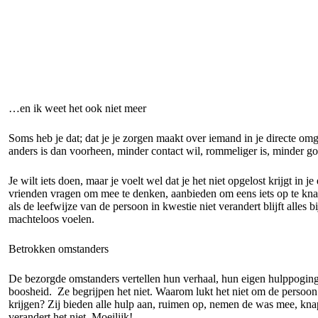
…en ik weet het ook niet meer
Soms heb je dat; dat je je zorgen maakt over iemand in je directe om
anders is dan voorheen, minder contact wil, rommeliger is, minder g
Je wilt iets doen, maar je voelt wel dat je het niet opgelost krijgt in je
vrienden vragen om mee te denken, aanbieden om eens iets op te kn
als de leefwijze van de persoon in kwestie niet verandert blijft alles b
machteloos voelen.
Betrokken omstanders
De bezorgde omstanders vertellen hun verhaal, hun eigen hulppoginge
boosheid. Ze begrijpen het niet. Waarom lukt het niet om de persoon 
krijgen? Zij bieden alle hulp aan, ruimen op, nemen de was mee, kna
verandert het niet. Moeilijk!