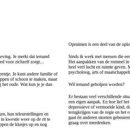
Opruimen is een deel van de oplo
geving. Je merkt dat iemand
Sinds ik werk met mensen die een
oed voor zichzelf zorgt…
Het aanpakken van de rommel in
heel veel lucht en ruimte geven. 
psycholoog, arts of maatschappeli
 eentje. Je kunt andere familie of
appen of schoon te maken, maar
ij het oude. Wat kun je je dan
Wil iemand geholpen worden?
Er bestaan veel verschillende sit
een eigen aanpak. En hoe lief he
depressieve of vermoeide kind, dat
terugkrijgen van de regie en het
n, hun teleurstellingen en
gaat én anderen moeten gebeuren. 
in kwestie weer op de rit te
graag over meedenken.
ppen de klusjes op en nog