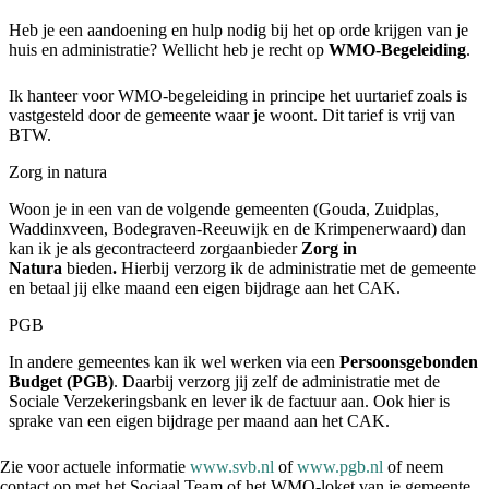
Heb je een aandoening en hulp nodig bij het op orde krijgen van je
huis en administratie? Wellicht heb je recht op
WMO-Begeleiding
.
Ik hanteer voor WMO-begeleiding in principe het uurtarief zoals is
vastgesteld door de gemeente waar je woont. Dit tarief is vrij van
BTW.
Zorg in natura
Woon je in een van de volgende gemeenten (Gouda, Zuidplas,
Waddinxveen, Bodegraven-Reeuwijk en de Krimpenerwaard) dan
kan ik je als gecontracteerd zorgaanbieder
Zorg in
Natura
bieden
.
Hierbij verzorg ik de administratie met de gemeente
en betaal jij elke maand een eigen bijdrage aan het CAK.
PGB
In andere gemeentes kan ik wel werken via een
Persoonsgebonden
Budget (PGB)
. Daarbij verzorg jij zelf de administratie met de
Sociale Verzekeringsbank en lever ik de factuur aan. Ook hier is
sprake van een eigen bijdrage per maand aan het CAK.
Zie voor actuele informatie
www.svb.nl
of
www.pgb.nl
of neem
contact op met het Sociaal Team of het WMO-loket van je gemeente.