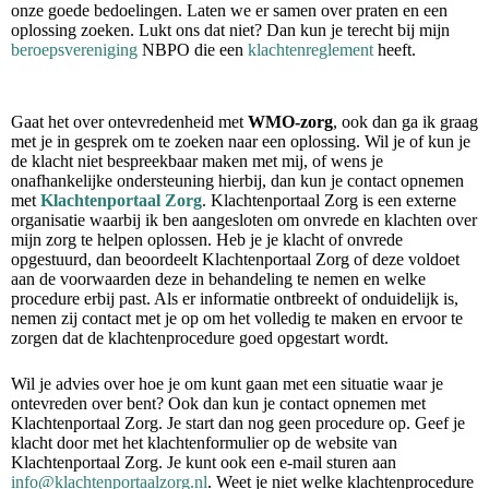
onze goede bedoelingen. Laten we er samen over praten en een
oplossing zoeken. Lukt ons dat niet? Dan kun je terecht bij mijn
beroepsvereniging
NBPO die een
klachtenreglement
heeft.
Gaat het over ontevredenheid met
WMO-zorg
, ook dan ga ik graag
met je in gesprek om te zoeken naar een oplossing. Wil je of kun je
de klacht niet bespreekbaar maken met mij, of wens je
onafhankelijke ondersteuning hierbij, dan kun je contact opnemen
met
Klachtenportaal Zorg
. Klachtenportaal Zorg is een externe
organisatie waarbij ik ben aangesloten om onvrede en klachten over
mijn zorg te helpen oplossen. Heb je je klacht of onvrede
opgestuurd, dan beoordeelt Klachtenportaal Zorg of deze voldoet
aan de voorwaarden deze in behandeling te nemen en welke
procedure erbij past. Als er informatie ontbreekt of onduidelijk is,
nemen zij contact met je op om het volledig te maken en ervoor te
zorgen dat de klachtenprocedure goed opgestart wordt.
Wil je advies over hoe je om kunt gaan met een situatie waar je
ontevreden over bent? Ook dan kun je contact opnemen met
Klachtenportaal Zorg. Je start dan nog geen procedure op. Geef je
klacht door met het klachtenformulier op de website van
Klachtenportaal Zorg. Je kunt ook een e-mail sturen aan
info@klachtenportaalzorg.nl
. Weet je niet welke klachtenprocedure