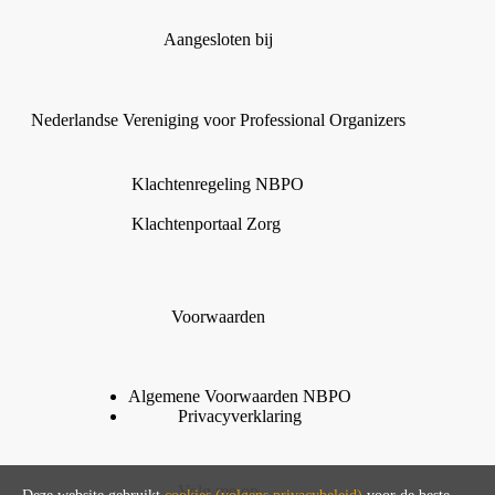
Aangesloten bij
Nederlandse Vereniging voor Professional Organizers
Klachtenregeling NBPO
Klachtenportaal Zorg
Voorwaarden
Algemene Voorwaarden
N
B
P
O
Privacyverklaring
Volg me op