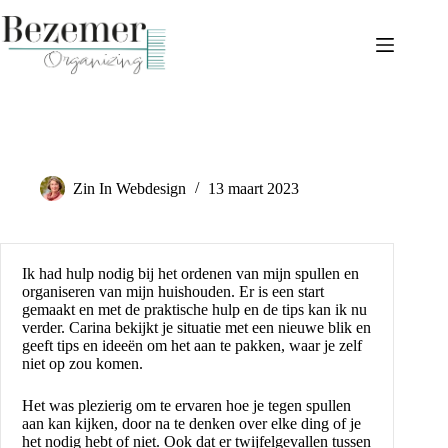
Ga
naar
de
inhoud
Carina geeft de tijd om het in je eigen tempo aan te pakken
Zin In Webdesign
13 maart 2023
Ik had hulp nodig bij het ordenen van mijn spullen en
organiseren van mijn huishouden. Er is een start
gemaakt en met de praktische hulp en de tips kan ik nu
verder. Carina bekijkt je situatie met een nieuwe blik en
geeft tips en ideeën om het aan te pakken, waar je zelf
niet op zou komen.
Het was plezierig om te ervaren hoe je tegen spullen
aan kan kijken, door na te denken over elke ding of je
het nodig hebt of niet. Ook dat er twijfelgevallen tussen