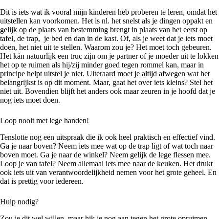
Dit is iets wat ik vooral mijn kinderen heb proberen te leren, omdat het
uitstellen kan voorkomen. Het is nl. het snelst als je dingen oppakt en
gelijk op de plaats van bestemming brengt in plaats van het eerst op
tafel, de trap, je bed en dan in de kast. Of, als je weet dat je iets moet
doen, het niet uit te stellen. Waarom zou je? Het moet toch gebeuren.
Het kán natuurlijk een truc zijn om je partner of je moeder uit te lokken
het op te ruimen als hij/zij minder goed tegen rommel kan, maar in
principe helpt uitstel je niet. Uiteraard moet je altijd afwegen wat het
belangrijkst is op dit moment. Maar, gaat het over iets kleins? Stel het
niet uit. Bovendien blijft het anders ook maar zeuren in je hoofd dat je
nog iets moet doen.
Loop nooit met lege handen!
Tenslotte nog een uitspraak die ik ook heel praktisch en effectief vind.
Ga je naar boven? Neem iets mee wat op de trap ligt of wat toch naar
boven moet. Ga je naar de winkel? Neem gelijk de lege flessen mee.
Loop je van tafel? Neem allemaal iets mee naar de keuken. Het drukt
ook iets uit van verantwoordelijkheid nemen voor het grote geheel. En
dat is prettig voor iedereen.
Hulp nodig?
Zou je dit wel willen, maar hik je nog aan tegen het grote opruimen