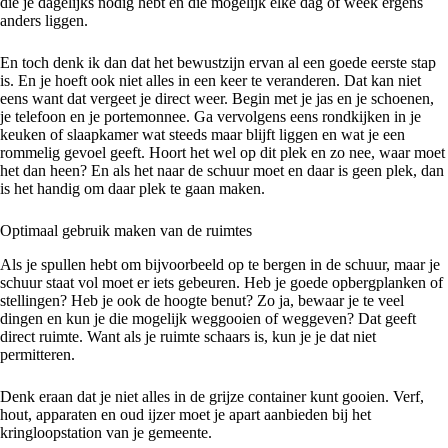
die je dagelijks nodig hebt en die mogelijk elke dag of week ergens
anders liggen.
En toch denk ik dan dat het bewustzijn ervan al een goede eerste stap
is. En je hoeft ook niet alles in een keer te veranderen. Dat kan niet
eens want dat vergeet je direct weer. Begin met je jas en je schoenen,
je telefoon en je portemonnee. Ga vervolgens eens rondkijken in je
keuken of slaapkamer wat steeds maar blijft liggen en wat je een
rommelig gevoel geeft. Hoort het wel op dit plek en zo nee, waar moet
het dan heen? En als het naar de schuur moet en daar is geen plek, dan
is het handig om daar plek te gaan maken.
Optimaal gebruik maken van de ruimtes
Als je spullen hebt om bijvoorbeeld op te bergen in de schuur, maar je
schuur staat vol moet er iets gebeuren. Heb je goede opbergplanken of
stellingen? Heb je ook de hoogte benut? Zo ja, bewaar je te veel
dingen en kun je die mogelijk weggooien of weggeven? Dat geeft
direct ruimte. Want als je ruimte schaars is, kun je je dat niet
permitteren.
Denk eraan dat je niet alles in de grijze container kunt gooien. Verf,
hout, apparaten en oud ijzer moet je apart aanbieden bij het
kringloopstation van je gemeente.