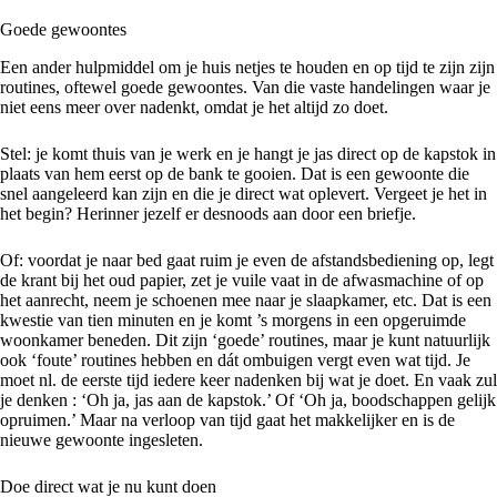
Goede gewoontes
Een ander hulpmiddel om je huis netjes te houden en op tijd te zijn zijn
routines, oftewel goede gewoontes. Van die vaste handelingen waar je
niet eens meer over nadenkt, omdat je het altijd zo doet.
Stel: je komt thuis van je werk en je hangt je jas direct op de kapstok in
plaats van hem eerst op de bank te gooien. Dat is een gewoonte die
snel aangeleerd kan zijn en die je direct wat oplevert. Vergeet je het in
het begin? Herinner jezelf er desnoods aan door een briefje.
Of: voordat je naar bed gaat ruim je even de afstandsbediening op, legt
de krant bij het oud papier, zet je vuile vaat in de afwasmachine of op
het aanrecht, neem je schoenen mee naar je slaapkamer, etc. Dat is een
kwestie van tien minuten en je komt ’s morgens in een opgeruimde
woonkamer beneden. Dit zijn ‘goede’ routines, maar je kunt natuurlijk
ook ‘foute’ routines hebben en dát ombuigen vergt even wat tijd. Je
moet nl. de eerste tijd iedere keer nadenken bij wat je doet. En vaak zul
je denken : ‘Oh ja, jas aan de kapstok.’ Of ‘Oh ja, boodschappen gelijk
opruimen.’ Maar na verloop van tijd gaat het makkelijker en is de
nieuwe gewoonte ingesleten.
Doe direct wat je nu kunt doen