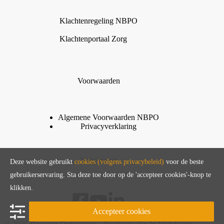
Klachtenregeling NBPO
Klachtenportaal Zorg
Voorwaarden
Algemene Voorwaarden
N
B
P
O
Privacyverklaring
Volg me op
Deze website gebruikt
cookies (volgens privacybeleid)
voor de beste
gebruikerservaring. Sta deze toe door op de 'accepteer cookies'-knop te
klikken.
Accepteer cookies