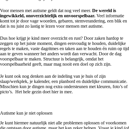
Voor mensen met autisme geldt dat nog veel meer.
De wereld is
ingewikkeld, onoverzichtelijk en onvoorspelbaar.
Veel informatie
komt tot je door vage woorden, gebaren, stemverandering, een blik en
dat is nu juist zo lastig te lezen voor mensen met autisme.
Dus hoe krijgt je kind meer overzicht en rust? Door zaken hardop te
zeggen op het juiste moment, dingen eenvoudig te houden, duidelijke
regels te maken, vaste dagritmes en taken aan te houden én ruim op tijd
aan te geven wanneer het anders wordt dan verwacht. Door de dag
voorspelbaar te maken. Structuur is belangrijk, omdat het
voorspelbaarheid geeft, maar mag nooit een doel op zich zijn.
Je kunt ook nog denken aan de indeling van je huis of zijn
slaap/werkplek, je kalender, een planbord en duidelijke communicatie.
Misschien kun je dingen nog extra ondersteunen met kleuren, foto’s of
picto’s. Het hele gezin doet hier in mee.
Autisme kun je niet oplossen
Je kunt hiermee natuurlijk niet alle problemen oplossen of voorkomen
die ontstaan door autisme, maar het kan zeker helpen. Vraag je kind (of