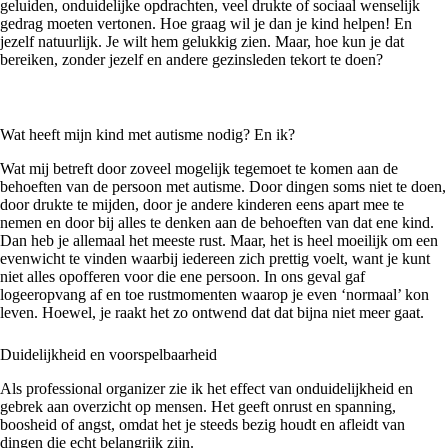
geluiden, onduidelijke opdrachten, veel drukte of sociaal wenselijk
gedrag moeten vertonen. Hoe graag wil je dan je kind helpen! En
jezelf natuurlijk. Je wilt hem gelukkig zien. Maar, hoe kun je dat
bereiken, zonder jezelf en andere gezinsleden tekort te doen?
Wat heeft mijn kind met autisme nodig? En ik?
Wat mij betreft door zoveel mogelijk tegemoet te komen aan de
behoeften van de persoon met autisme. Door dingen soms niet te doen,
door drukte te mijden, door je andere kinderen eens apart mee te
nemen en door bij alles te denken aan de behoeften van dat ene kind.
Dan heb je allemaal het meeste rust. Maar, het is heel moeilijk om een
evenwicht te vinden waarbij iedereen zich prettig voelt, want je kunt
niet alles opofferen voor die ene persoon. In ons geval gaf
logeeropvang af en toe rustmomenten waarop je even ‘normaal’ kon
leven. Hoewel, je raakt het zo ontwend dat dat bijna niet meer gaat.
Duidelijkheid en voorspelbaarheid
Als professional organizer zie ik het effect van onduidelijkheid en
gebrek aan overzicht op mensen. Het geeft onrust en spanning,
boosheid of angst, omdat het je steeds bezig houdt en afleidt van
dingen die echt belangrijk zijn.