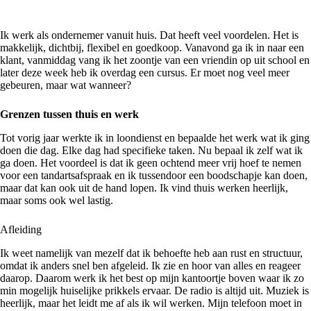
Ik werk als ondernemer vanuit huis. Dat heeft veel voordelen. Het is
makkelijk, dichtbij, flexibel en goedkoop. Vanavond ga ik in naar een
klant, vanmiddag vang ik het zoontje van een vriendin op uit school en
later deze week heb ik overdag een cursus. Er moet nog veel meer
gebeuren, maar wat wanneer?
Grenzen tussen thuis en werk
Tot vorig jaar werkte ik in loondienst en bepaalde het werk wat ik ging
doen die dag. Elke dag had specifieke taken. Nu bepaal ik zelf wat ik
ga doen. Het voordeel is dat ik geen ochtend meer vrij hoef te nemen
voor een tandartsafspraak en ik tussendoor een boodschapje kan doen,
maar dat kan ook uit de hand lopen. Ik vind thuis werken heerlijk,
maar soms ook wel lastig.
Afleiding
Ik weet namelijk van mezelf dat ik behoefte heb aan rust en structuur,
omdat ik anders snel ben afgeleid. Ik zie en hoor van alles en reageer
daarop. Daarom werk ik het best op mijn kantoortje boven waar ik zo
min mogelijk huiselijke prikkels ervaar. De radio is altijd uit. Muziek is
heerlijk, maar het leidt me af als ik wil werken. Mijn telefoon moet in