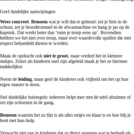
Geef duidelijke aanwijzingen
Wees concreet
.
Benoem
wat je wilt dat er gebeurt: zet je fiets in de
schuur, zet je broodtrommel in de afwasmachine en hang je jas op de
kapstok. Dat werkt beter dan ‘ruim je troep eens op’. Bovendien
hebben we het niet over troep, maar over waardevolle spullen die met
respect behandeld dienen te worden.
Maak de opdracht ook
niet te groot
, maar verdeel het in kleinere
stukjes. Zeker als kinderen snel zijn afgeleid maak je het ze hiermee
makkelijker.
Neem de
leiding
, maar geef de kinderen ook vrijheid om het op hun
eigen manier te doen.
Stel duidelijke huisregels: iedereen helpt mee met de tafel afruimen of
zet zijn schoenen in de gang.
Benoem
waarom het zo fijn is als alles netjes en klaar is en hoe blij je
bent met hun hulp.
Verwacht niet van je kinderen dat ze direct snappen wat je bedoelt als