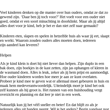
Veel kinderen denken op die manier over hun ouders, omdat ze dat zo
gewend zijn. ‘Daar ben jij toch voor?’ Het voelt voor een ouder niet
goed, omdat er een soort minachting in doorklinkt. Maar als jij altijd
alles doet voor je kind, heb je het er dan niet zelf naar gemaakt?
Kinderen eten, slapen en spelen in hetzelfde huis als waar jij eet, slaapt
en werkt. Waarom zouden ouders alles moeten doen, iedereen
zijn aandeel kan leveren?
Helpen
Als je kind klein is doet hij niet liever dan helpen. Zijn duplo in een
bak doen, zijn boekjes in de kast zetten, zijn jas ophangen of kleren in
de wasmand doen. Alles is leuk, zeker als jij hem prijst en aanmoedigt.
Hoe ouder kinderen worden hoe meer je aan ze kunt overlaten.
Probeer je kind mee te geven wat er allemaal moet gebeuren in huis en
maak hem medeverantwoordelijk. Uiteindelijk moet je kind het ook
zelf kunnen als hij groot is. Het runnen van een huishouding vergt
overzicht en planning en dat leer je niet in een week.
Natuurlijk kun jij het véél sneller en beter! En dat blijft zo als je
iedereen alles uit handen neemt. Wil je het anders? Begin vandaag nog.