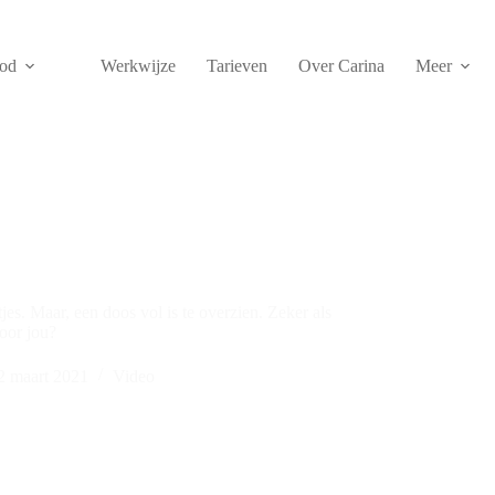
od
Werkwijze
Tarieven
Over Carina
Meer
spullen
jes. Maar, een doos vol is te overzien. Zeker als
voor jou?
2 maart 2021
Video